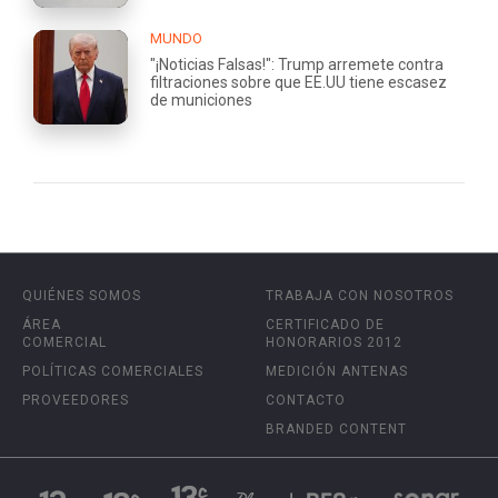
MUNDO
"¡Noticias Falsas!": Trump arremete contra
filtraciones sobre que EE.UU tiene escasez
de municiones
QUIÉNES SOMOS
TRABAJA CON NOSOTROS
ÁREA
CERTIFICADO DE
COMERCIAL
HONORARIOS 2012
POLÍTICAS COMERCIALES
MEDICIÓN ANTENAS
PROVEEDORES
CONTACTO
BRANDED CONTENT