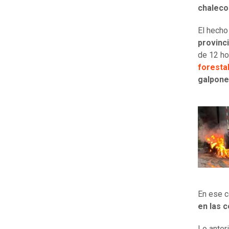
chaleco
El hecho
provinc
de 12 ho
foresta
galpon
En ese c
en las c
Lo anter