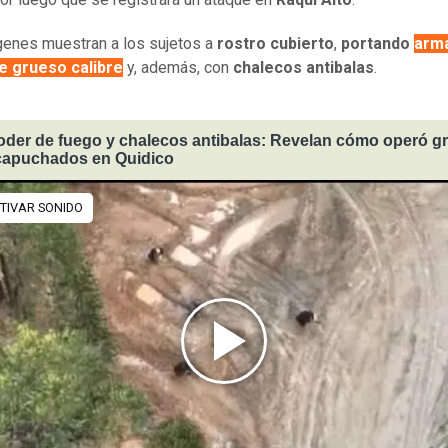
enes muestran a los sujetos a
rostro cubierto
,
portando
arm
e grueso calibre
y, además, con
chalecos antibalas
.
oder de fuego y chalecos antibalas: Revelan cómo operó g
capuchados en Quidico