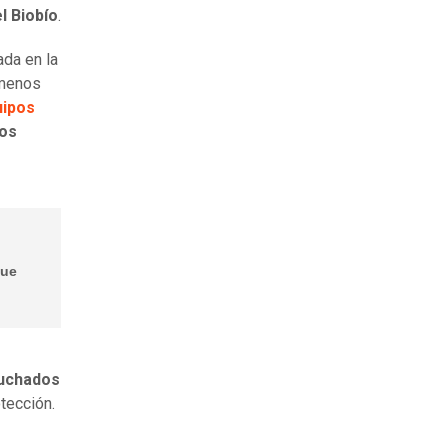
l Biobío
.
ada en la
 menos
uipos
dos
que
puchados
otección.