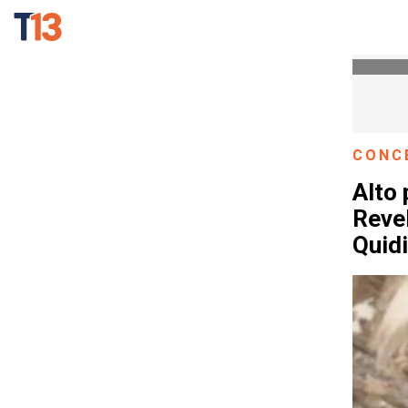
CONC
Alto 
Reve
Quid