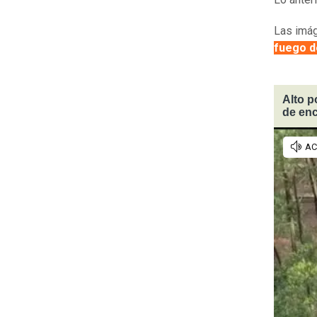
Las imág
fuego d
Alto p
de en