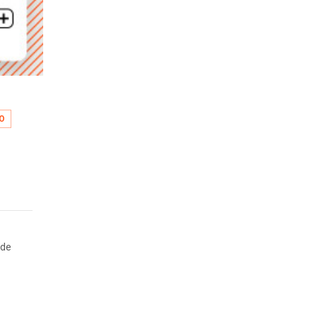
O
 de