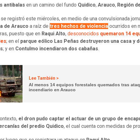
s antibalas
en un camino del fundo
Quidico
,
Arauco
,
Región de
 se registró este miércoles, en medio de una convulsionada jorn
ia de Arauco
a raíz de
tres hechos de violencia
ocurridos en
ras, puesto que en
Raqui Alto
,
desconocidos
quemaron 14 eq
les
; en el
parque eólico Las Peñas
destruyeron una casa y 
es
; y en
Contulmo incendiaron dos cabañas
.
Lee También >
Al menos 14 equipos forestales quemados tras ata
incendiario en Arauco
ontexto,
el dron pudo captar el actuar de un grupo de enca
ercanías del predio Quidico
, el cual cuenta con medidas de pr
ior luego que se registrara un ataque en
Raqui Alto
.