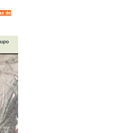
as de
rupo