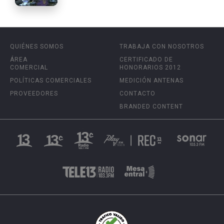
QUIÉNES SOMOS
TRABAJA CON NOSOTROS
ÁREA
CERTIFICADO DE
COMERCIAL
HONORARIOS 2012
POLÍTICAS COMERCIALES
MEDICIÓN ANTENAS
PROVEEDORES
CONTACTO
BRANDED CONTENT