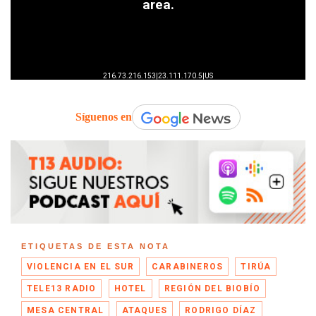
Síguenos en
ETIQUETAS DE ESTA NOTA
VIOLENCIA EN EL SUR
CARABINEROS
TIRÚA
TELE13 RADIO
HOTEL
REGIÓN DEL BIOBÍO
MESA CENTRAL
ATAQUES
RODRIGO DÍAZ