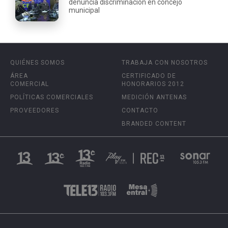
denuncia discriminación en concejo
municipal
QUIÉNES SOMOS
TRABAJA CON NOSOTROS
ÁREA
CERTIFICADO DE
COMERCIAL
HONORARIOS 2012
POLÍTICAS COMERCIALES
MEDICIÓN ANTENAS
PROVEEDORES
CONTACTO
BRANDED CONTENT