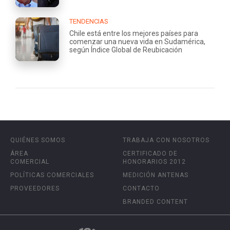
TENDENCIAS
Chile está entre los mejores países para
comenzar una nueva vida en Sudamérica,
según Índice Global de Reubicación
QUIÉNES SOMOS
TRABAJA CON NOSOTROS
ÁREA
CERTIFICADO DE
COMERCIAL
HONORARIOS 2012
POLÍTICAS COMERCIALES
MEDICIÓN ANTENAS
PROVEEDORES
CONTACTO
BRANDED CONTENT