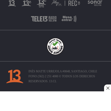
INÉS MATTE URREJOLA #0848, SANTIAGO, CHILE
FONO (562) 2 251 4000 © TODOS LOS DERECHOS
RESERVADOS. 13.CL