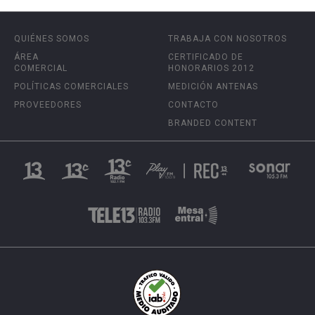
QUIÉNES SOMOS
TRABAJA CON NOSOTROS
ÁREA
CERTIFICADO DE
COMERCIAL
HONORARIOS 2012
POLÍTICAS COMERCIALES
MEDICIÓN ANTENAS
PROVEEDORES
CONTACTO
BRANDED CONTENT