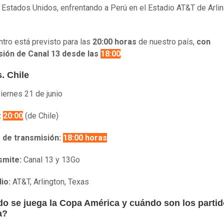
n Estados Unidos, enfrentando a Perú en el Estadio AT&T de Arlin
ntro está previsto para las
20:00 horas
de nuestro país,
con
sión de Canal 13 desde las
18:00
.
. Chile
iernes 21 de junio
:
20:00
(de Chile)
o de transmisión:
18:00 horas
smite:
Canal 13 y 13Go
io:
AT&T, Arlington, Texas
o se juega la Copa América y cuándo son los partid
a?