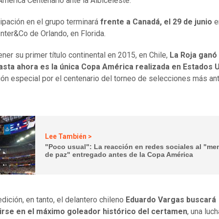
América Centenario ante la Albiceleste.
cipación en el grupo terminará
frente a Canadá, el 29 de junio
e
Inter&Co de Orlando, en Florida.
ener su primer título continental en 2015, en Chile,
La Roja ganó
hasta ahora es la única Copa América realizada en Estados 
ión especial por el centenario del torneo de selecciones más an
Lee También >
"Poco usual": La reacción en redes sociales al "me
de paz" entregado antes de la Copa América
dición, en tanto, el delantero chileno
Eduardo Vargas buscará
irse en el máximo goleador histórico del certamen
, una luc