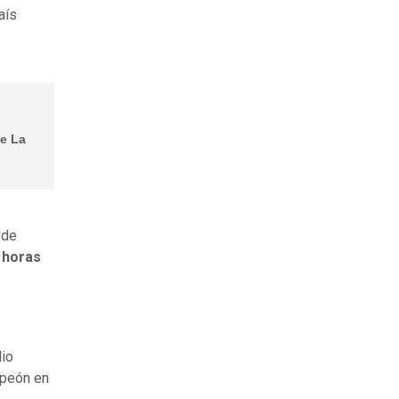
aís
de La
 de
0 horas
dio
mpeón en