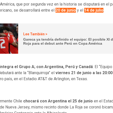
América, que por segunda vez en la historia se disputará en el p
ricano, se desarrollará entre el
20 de junio
y el
14 de julio
.
Lee También >
Gareca ya tendría definido el equipo: El posible XI 
Roja para el debut ante Perú en Copa América
 integra el Grupo A; con Argentina, Perú y Canadá
. El “Equipo
ebutará ante la “Blanquirroja” el
viernes 21 de junio a las 20:0
ro país, en el Estadio AT&T de Arlington, en Texas.
ormente Chile
chocará con Argentina el 25 de junio
en el Esta
de Nueva Jersey, mismo recinto donde La Roja se coronó bica