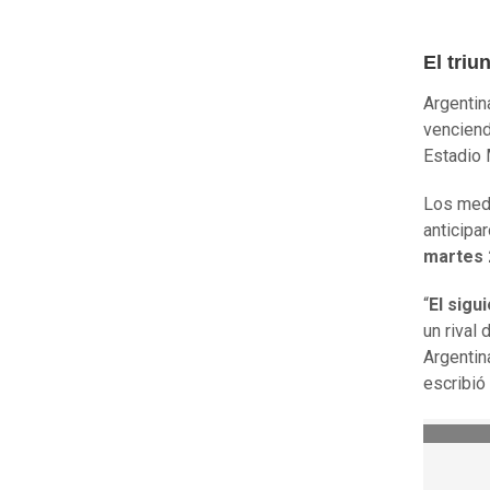
El triu
Argentin
vencien
Estadio 
Los medi
anticipa
martes 
“
El sigu
un rival 
Argentin
escribió