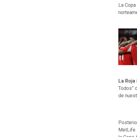
La Copa 
norteame
La Roja
Todos” d
de nuest
Posteri
MetLife 