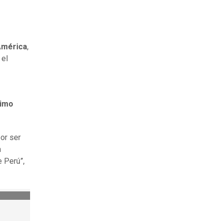
América
,
 el
ximo
por ser
a
e Perú”,