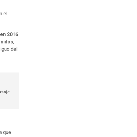
n el
 en 2016
Unidos
,
tiguo del
nsaje
ha que