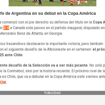
nfo de Argentina en su debut en la Copa América
a comenzó con el pie derecho su defensa del título en la
Copa 
do
2-0
a Canadá este jueves en el partido inaugural, disputado en
Mercedes Benz de Atlanta, en Georgia.
os trasandinos destacaron la importante victoria, pero también
ron el siguiente desafío de la Albiceleste en el certamen:
el pró
25 ante Chile
.
iente desafío de la Selección va a ser más picante
. No sólo 
de la Conmebol, sino por la historia reciente. El próximo rival de l
a es Chile, que va a debutar en la Copa América este viernes ant
Olé
.
PUBLICIDAD