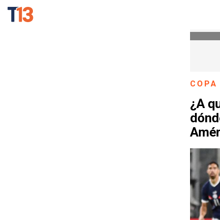
COPA
¿A qu
dónde
Amér