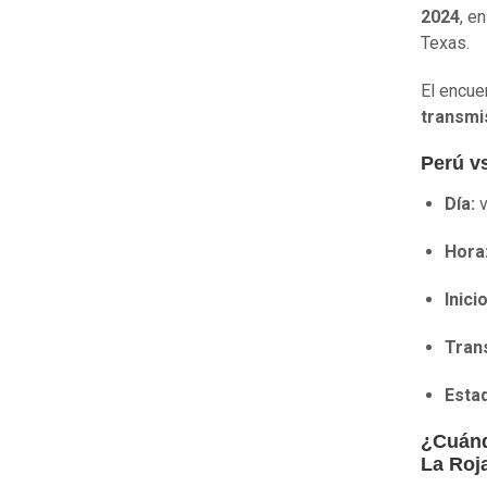
2024
, e
Texas.
El encue
transmi
Perú vs
Día:
v
Hora
Inici
Tran
Estad
¿Cuánd
La Roj