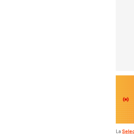
La
Selec