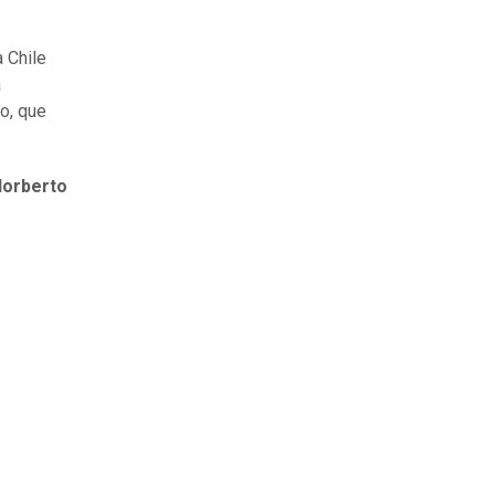
 Chile
a
o, que
 Norberto