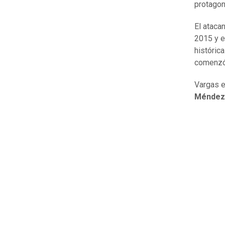
protagon
El ataca
2015 y e
históric
comenzó 
Vargas 
Méndez