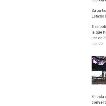
la Copa 
Su parti
Estadio 
Tras obt
la que 
una edic
mundo.
En esta e
convert