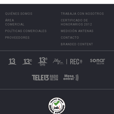
QUIÉNES SOMOS
TRABAJA CON NOSOTROS
ÁREA
CERTIFICADO DE
COMERCIAL
HONORARIOS 2012
POLÍTICAS COMERCIALES
MEDICIÓN ANTENAS
PROVEEDORES
CONTACTO
BRANDED CONTENT