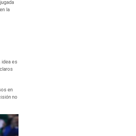
a jugada
en la
a idea es
 claros
sos en
cisión no