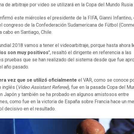
ma de arbitraje por video se utilizará en la Copa del Mundo Rusia
nfirmó este miércoles el presidente de la FIFA, Gianni Infantino, 
l congreso de la Confederación Sudamericana de Fútbol (Conm
a cabo en Santiago, Chile.
undial 2018 vamos a tener el videoarbitraje, porque hasta ahora
l
dos son muy positivos
", resaltó el dirigente en referencia a las
es pruebas que se han realizado del sistema desde que fue apr
l año pasado.
ra vez que se utilizó oficialmente
el VAR, como se conoce p
 inglés (
Video Assistant Referee
), fue en la pasada Copa del M
n Japón y también se ha probado en algunos amistosos entre
nes, como fue en la victoria de España sobre Francia hace un m
ol decisivo en el resultado.