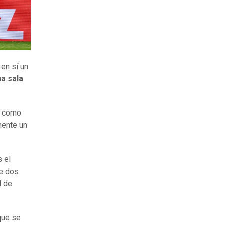
 en sí un
a sala
sí como
mente un
 el
de dos
l de
que se