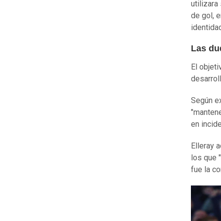
utilizara
de gol, 
identida
Las du
El objeti
desarroll
Según ex
"mantene
en incid
Elleray 
los que 
fue la co