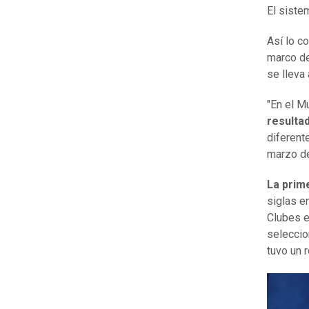
El siste
Así lo co
marco de
se lleva 
"En el M
resulta
diferent
marzo de
La prime
siglas en
Clubes e
seleccio
tuvo un r