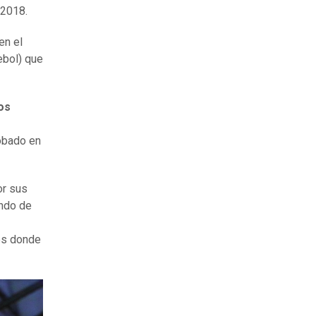
 2018.
en el
ebol) que
os
obado en
or sus
undo de
es donde