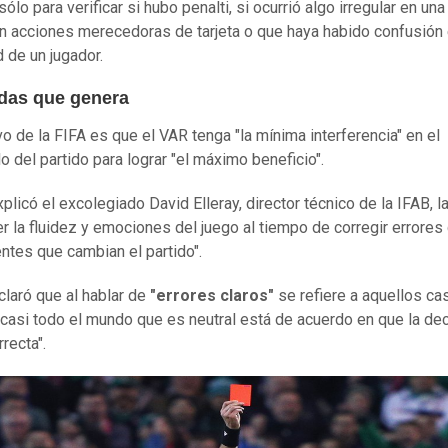
 sólo para verificar si hubo penalti, si ocurrió algo irregular en un
en acciones merecedoras de tarjeta o que haya habido confusión 
d de un jugador.
das que genera
vo de la FIFA es que el VAR tenga "la mínima interferencia" en el
o del partido para lograr "el máximo beneficio".
plicó el excolegiado David Elleray, director técnico de la IFAB, l
r la fluidez y emociones del juego al tiempo de corregir errores
entes que cambian el partido".
aclaró que al hablar de
"errores claros"
se refiere a aquellos ca
"casi todo el mundo que es neutral está de acuerdo en que la de
rrecta".