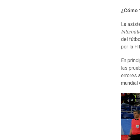
¿Cómo f
La asist
Internat
del fútb
por la FI
En princ
las prue
errores a
mundial 