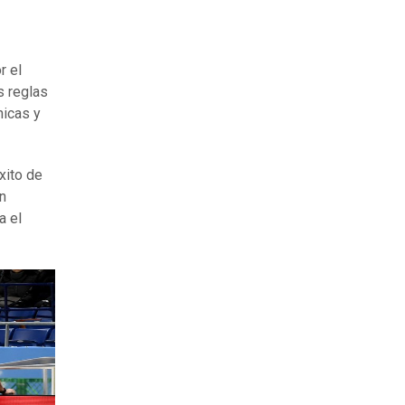
r el
s reglas
nicas y
xito de
n
a el