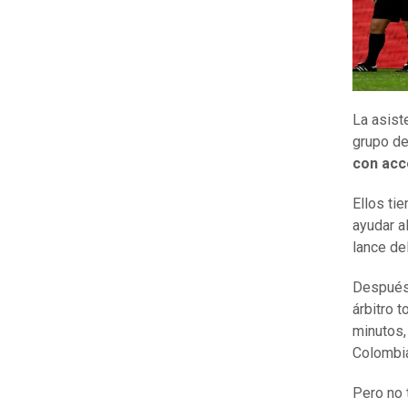
La asist
grupo d
con acc
Ellos ti
ayudar a
lance de
Después 
árbitro 
minutos,
Colombia
Pero no 