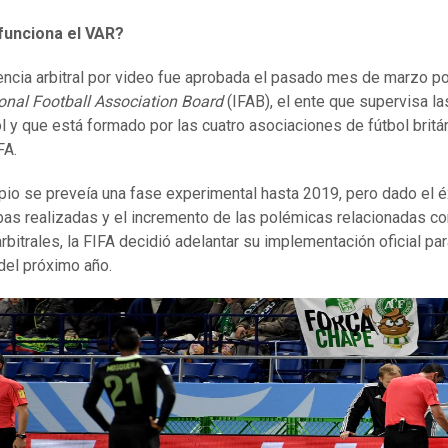
unciona el
VAR
?
encia arbitral por video fue aprobada el pasado mes de marzo po
ional Football Association Board
(IFAB), el ente que supervisa la
ol y que está formado por las cuatro asociaciones de fútbol britá
FA.
ipio se preveía una fase experimental hasta 2019, pero dado el é
bas realizadas y el incremento de las polémicas relacionadas co
rbitrales, la FIFA decidió adelantar su implementación oficial par
del próximo año.