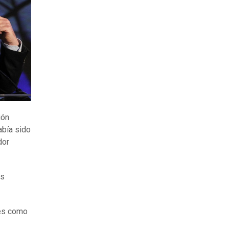
ión
abía sido
dor
as
 es como