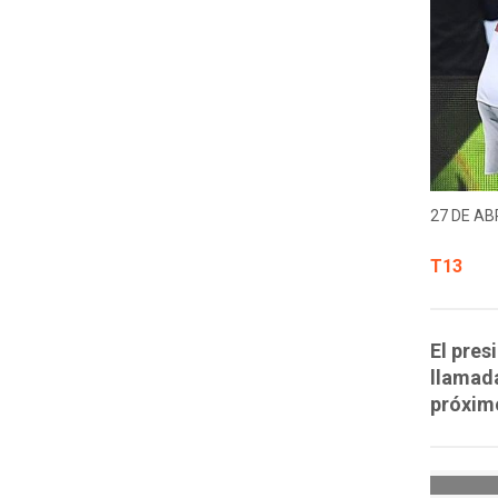
27 DE ABR
T13
El pres
llamada
próximo