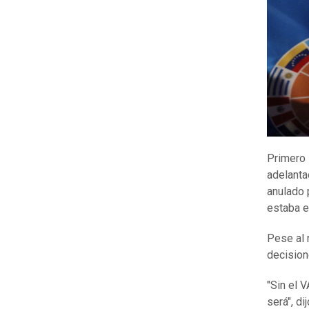
Primero 
adelanta
anulado 
estaba e
Pese al 
decision
"Sin el 
será", di