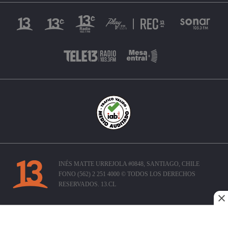
INÉS MATTE URREJOLA #0848, SANTIAGO, CHILE
FONO (562) 2 251 4000 © TODOS LOS DERECHOS
RESERVADOS. 13.CL