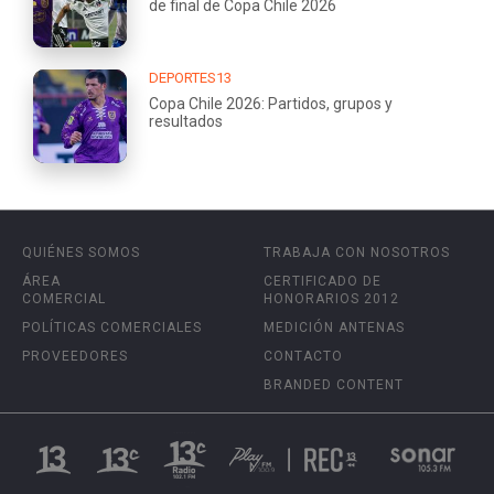
de final de Copa Chile 2026
DEPORTES13
Copa Chile 2026: Partidos, grupos y
resultados
QUIÉNES SOMOS
TRABAJA CON NOSOTROS
ÁREA
CERTIFICADO DE
COMERCIAL
HONORARIOS 2012
POLÍTICAS COMERCIALES
MEDICIÓN ANTENAS
PROVEEDORES
CONTACTO
BRANDED CONTENT