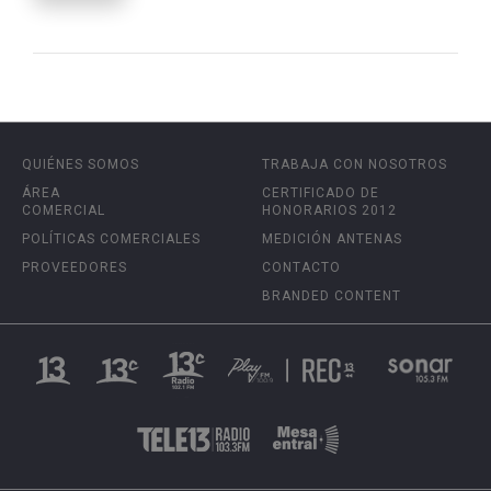
QUIÉNES SOMOS
TRABAJA CON NOSOTROS
ÁREA
CERTIFICADO DE
COMERCIAL
HONORARIOS 2012
POLÍTICAS COMERCIALES
MEDICIÓN ANTENAS
PROVEEDORES
CONTACTO
BRANDED CONTENT