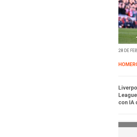
28 DE FE
HOMERO
Liverpo
League 
con IA 