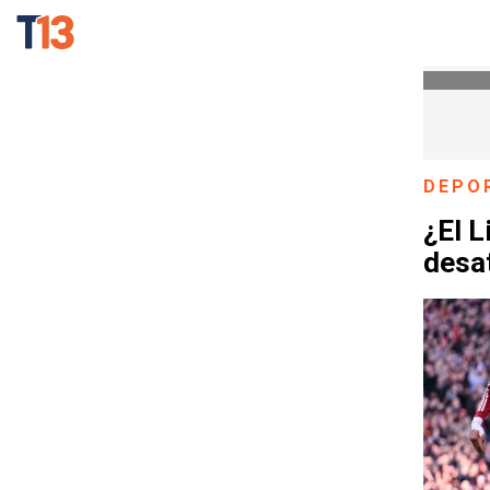
DEPO
¿El L
desa