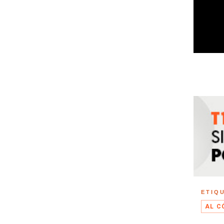
ETIQ
AL C