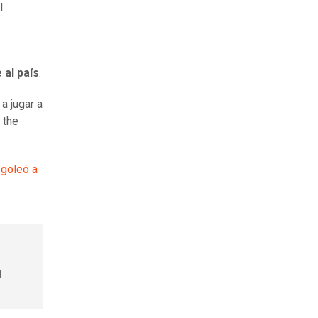
l
 al país
.
a jugar a
 the
 goleó a
l