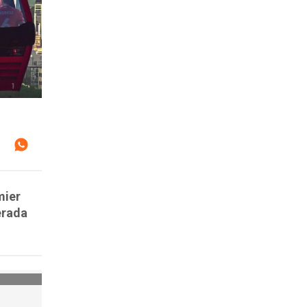
mier
erada