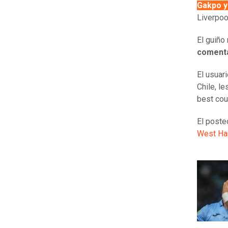
Gakpo y
Liverpoo
El guiño
comentar
El usuar
Chile, l
best cou
El post
West Ha