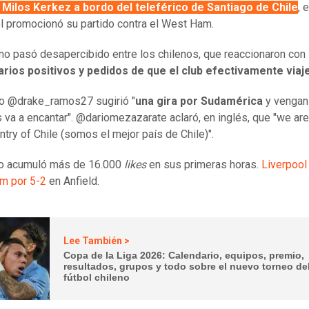
 Milos Kerkez a bordo del teleférico de Santiago de Chile
, e
l promocionó su partido contra el West Ham.
 no pasó desapercibido entre los chilenos, que reaccionaron con
ios positivos y pedidos de que el club efectivamente viaje
io @drake_ramos27 sugirió "
una gira por Sudamérica
y vengan 
es va a encantar". @dariomezazarate aclaró, en inglés, que "we are
ntry of Chile (somos el mejor país de Chile)".
eo acumuló más de 16.000
likes
en sus primeras horas.
Liverpool
m por 5-2
en Anfield.
Lee También >
Copa de la Liga 2026: Calendario, equipos, premio,
resultados, grupos y todo sobre el nuevo torneo de
fútbol chileno