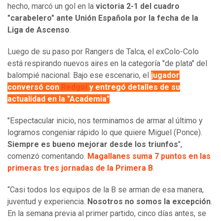
hecho, marcó un gol en la
victoria 2-1 del cuadro
"carabelero" ante Unión Española por la fecha de la
Liga de Ascenso
.
Luego de su paso por Rangers de Talca, el exColo-Colo
está respirando nuevos aires en la categoría "de plata" del
balompié nacional. Bajo ese escenario, el
jugador
conversó con
Redgol
y entregó detalles de su
actualidad en la "Academia"
.
"Espectacular inicio, nos terminamos de armar al último y
logramos congeniar rápido lo que quiere Miguel (Ponce).
Siempre es bueno mejorar desde los triunfos
",
comenzó comentando.
Magallanes suma 7 puntos en las
primeras tres jornadas de la Primera B
.
“Casi todos los equipos de la B se arman de esa manera,
juventud y experiencia.
Nosotros no somos la excepción
.
En la semana previa al primer partido, cinco días antes, se