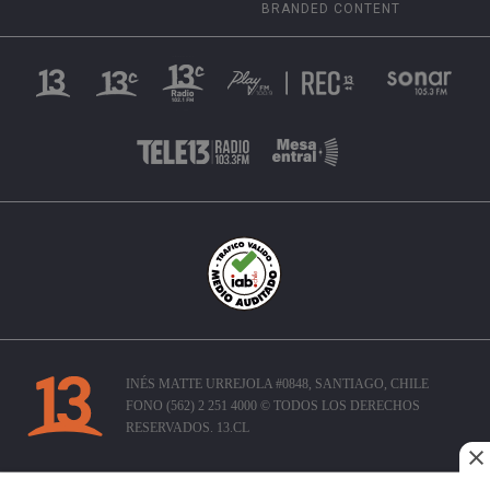
BRANDED CONTENT
INÉS MATTE URREJOLA #0848, SANTIAGO, CHILE
FONO (562) 2 251 4000 © TODOS LOS DERECHOS
RESERVADOS. 13.CL