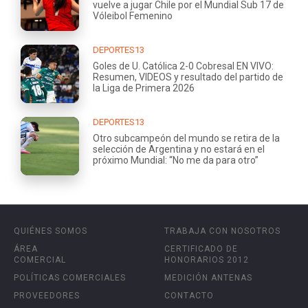
vuelve a jugar Chile por el Mundial Sub 17 de
Vóleibol Femenino
DEPORTES13
Goles de U. Católica 2-0 Cobresal EN VIVO:
Resumen, VIDEOS y resultado del partido de
la Liga de Primera 2026
DEPORTES13
Otro subcampeón del mundo se retira de la
selección de Argentina y no estará en el
próximo Mundial: “No me da para otro”
QUIÉNES SOMOS
TRABAJA CON NOSOTROS
ÁREA
CERTIFICADO DE
COMERCIAL
HONORARIOS 2012
POLÍTICAS COMERCIALES
MEDICIÓN ANTENAS
PROVEEDORES
CONTACTO