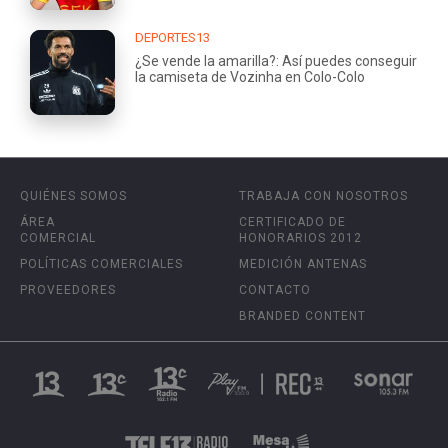
DEPORTES13
¿Se vende la amarilla?: Así puedes conseguir
la camiseta de Vozinha en Colo-Colo
QUIÉNES SOMOS
TRABAJA CON NOSOTROS
ÁREA
CERTIFICADO DE
COMERCIAL
HONORARIOS 2012
POLÍTICAS COMERCIALES
MEDICIÓN ANTENAS
PROVEEDORES
CONTACTO
BRANDED CONTENT