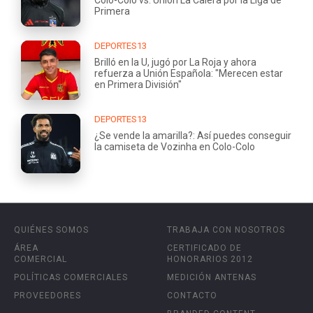
Primera
DEPORTES13
Brilló en la U, jugó por La Roja y ahora
refuerza a Unión Española: "Merecen estar
en Primera División"
DEPORTES13
¿Se vende la amarilla?: Así puedes conseguir
la camiseta de Vozinha en Colo-Colo
QUIÉNES SOMOS
TRABAJA CON NOSOTROS
ÁREA
CERTIFICADO DE
COMERCIAL
HONORARIOS 2012
POLÍTICAS COMERCIALES
MEDICIÓN ANTENAS
PROVEEDORES
CONTACTO