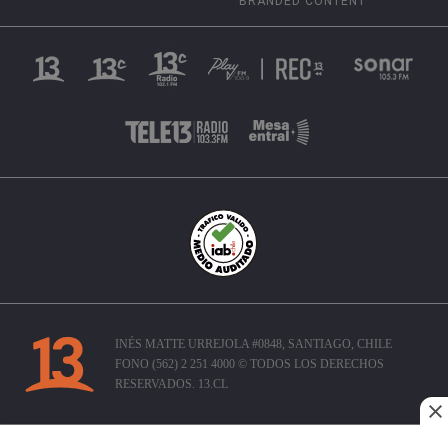
BRANDED CONTENT
INÉS MATTE URREJOLA #0848, SANTIAGO, CHILE
FONO (562) 2 251 4000 © TODOS LOS DERECHOS
RESERVADOS. 13.CL