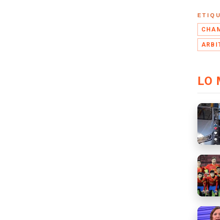
ETIQ
CHAM
ARBI
LO 