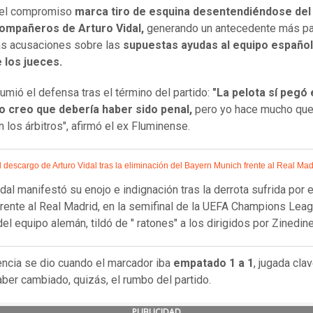
del compromiso
marca tiro de esquina desentendiéndose del
compañeros de Arturo Vidal,
generando un antecedente más pa
as acusaciones sobre las
supuestas ayudas al equipo español
 los jueces.
sumió el defensa tras el término del partido:
"La pelota sí pegó 
o creo que debería haber sido penal,
pero yo hace mucho que
n los árbitros", afirmó el ex Fluminense.
 descargo de Arturo Vidal tras la eliminación del Bayern Munich frente al Real Mad
idal manifestó su enojo e indignación tras la derrota sufrida por 
rente al Real Madrid, en la semifinal de la UEFA Champions Leag
del equipo alemán, tildó de " ratones" a los dirigidos por Zinedin
ncia se dio cuando el marcador iba
empatado 1 a 1
, jugada cla
aber cambiado, quizás, el rumbo del partido.
PUBLICIDAD