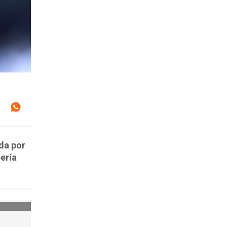
da por
bería