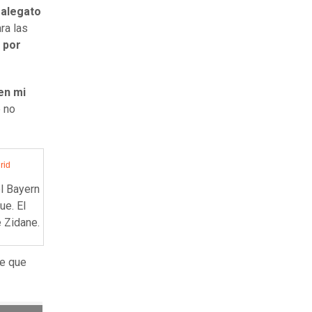
 alegato
ra las
 por
en mi
 no
rid
el Bayern
ue. El
e Zidane.
ve que