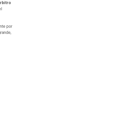
rbitro
el
nte por
grande,