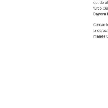
quedó o
turco Cun
Bayern 
Corrían 
la derec
manda u