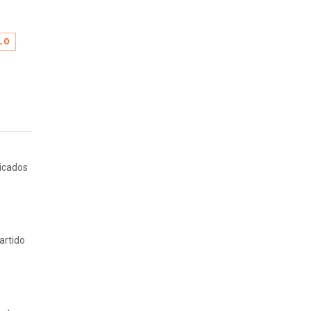
LO
ricados
artido