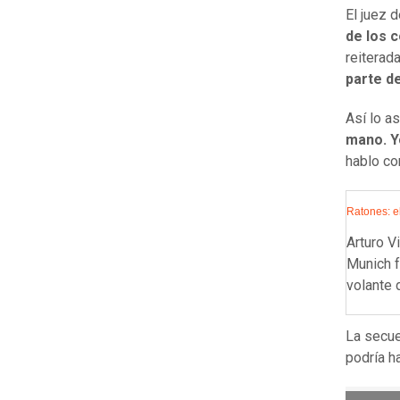
El juez 
de los 
reiterad
parte de
Así lo a
mano. Y
hablo co
Ratones: el
Arturo V
Munich f
volante 
La secue
podría h