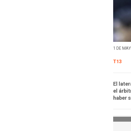
1 DE MAY
T13
El late
el árbi
haber s