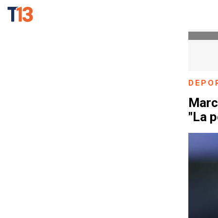
DEPO
Marc
"La p