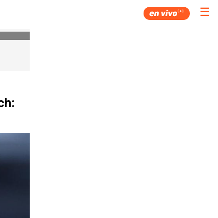
☰
ch: