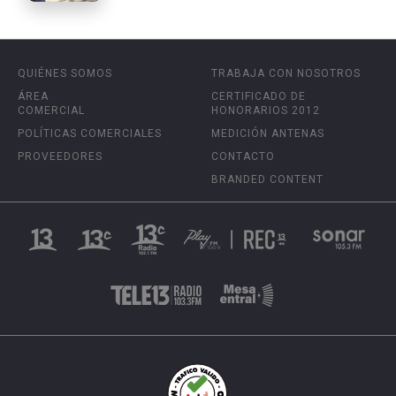
QUIÉNES SOMOS
TRABAJA CON NOSOTROS
ÁREA
CERTIFICADO DE
COMERCIAL
HONORARIOS 2012
POLÍTICAS COMERCIALES
MEDICIÓN ANTENAS
PROVEEDORES
CONTACTO
BRANDED CONTENT