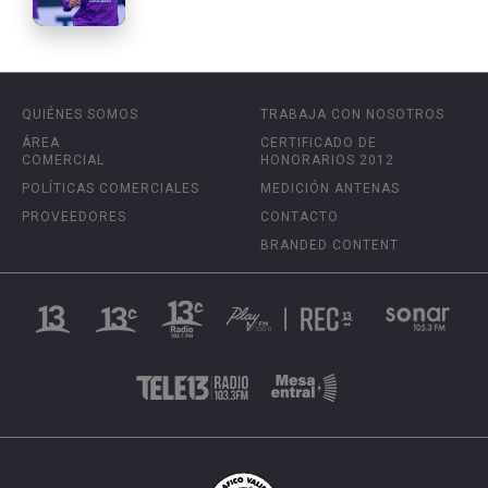
QUIÉNES SOMOS
TRABAJA CON NOSOTROS
ÁREA
CERTIFICADO DE
COMERCIAL
HONORARIOS 2012
POLÍTICAS COMERCIALES
MEDICIÓN ANTENAS
PROVEEDORES
CONTACTO
BRANDED CONTENT