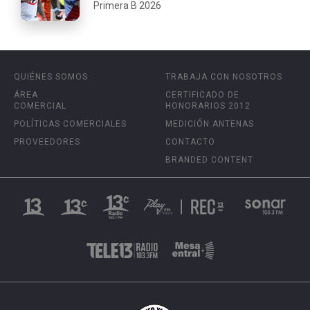
Primera B 2026
QUIÉNES SOMOS
TRABAJA CON NOSOTROS
ÁREA
CERTIFICADO DE
COMERCIAL
HONORARIOS 2012
POLÍTICAS COMERCIALES
MEDICIÓN ANTENAS
PROVEEDORES
CONTACTO
BRANDED CONTENT