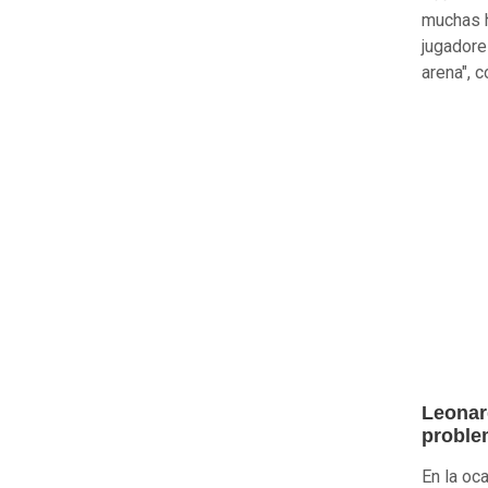
muchas h
jugadore
arena", 
Leonard
problem
En la oc