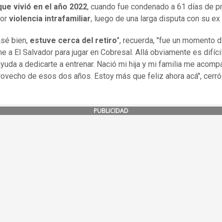
 que vivió en el año 2022
, cuando fue condenado a 61 días de p
por
violencia intrafamiliar
, luego de una larga disputa con su ex 
asé bien,
estuve cerca del retiro
", recuerda, "fue un momento dif
me a El Salvador para jugar en Cobresal. Allá obviamente es difícil 
ayuda a dedicarte a entrenar. Nació mi hija y mi familia me acomp
ovecho de esos dos años. Estoy más que feliz ahora acá", cerró
.
PUBLICIDAD