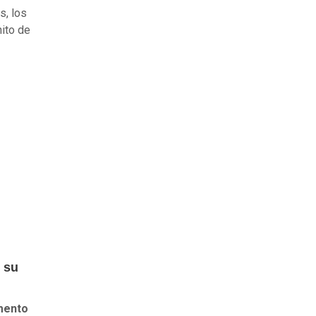
s, los
ito de
s su
mento