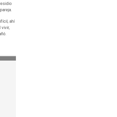
residio
pareja.
ícil, ahí
vivir,
añó.