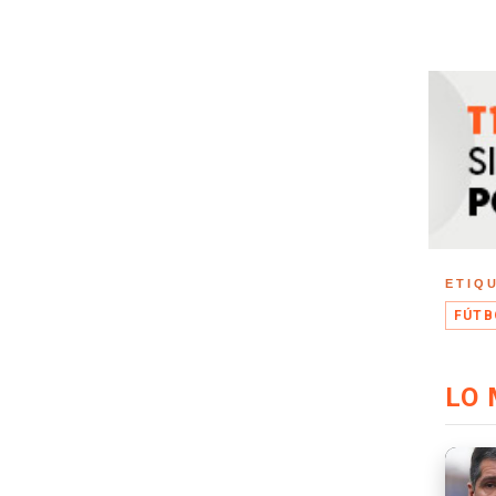
ETIQ
FÚTB
LO 