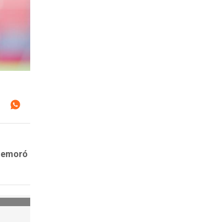
ememoró