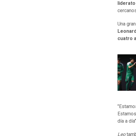
liderato
cercanos
Una gran
Leonard
cuatro 
"Estamos
Estamos 
día a dí
Leo
tamb