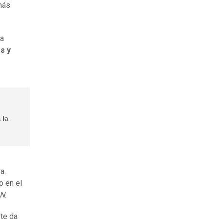
más
 a
s y
 la
a.
o en el
N
.
"te da