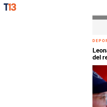
DEPO
Leon
del r