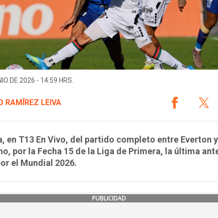
IO DE 2026 - 14:59 HRS.
 RAMÍREZ LEIVA
a, en T13 En Vivo, del partido completo entre Everton y
no, por la Fecha 15 de la Liga de Primera, la última ant
or el Mundial 2026.
PUBLICIDAD