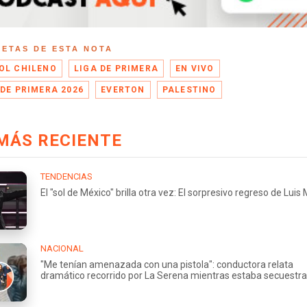
UETAS DE ESTA NOTA
OL CHILENO
LIGA DE PRIMERA
EN VIVO
 DE PRIMERA 2026
EVERTON
PALESTINO
MÁS RECIENTE
TENDENCIAS
El "sol de México" brilla otra vez: El sorpresivo regreso de Luis
NACIONAL
"Me tenían amenazada con una pistola": conductora relata
dramático recorrido por La Serena mientras estaba secuestr