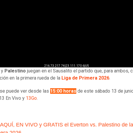
n
y
Palestino
juegan en el Sausalito el partido que, para ambos, c
ación en la primera rueda de la
Liga de Primera 2026
.
 se puede ver desde las
15:00 horas
de este sábado 13 de juni
T13 En Vivo y
13Go
.
AQUÍ, EN VIVO y GRATIS el Everton vs. Palestino de la
mera 2026