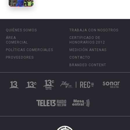
QUIÉNES SOMOS
TRABAJA CON NOSOTROS
ÁREA
CERTIFICADO DE
COMERCIAL
HONORARIOS 2012
POLÍTICAS COMERCIALES
MEDICIÓN ANTENAS
PROVEEDORES
CONTACTO
BRANDED CONTENT