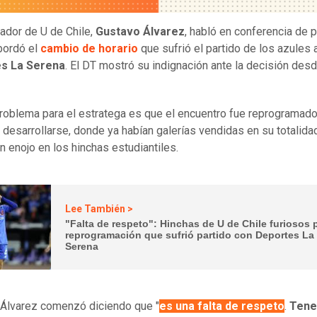
nador de U de Chile,
Gustavo Álvarez
, habló en conferencia de 
bordó el
cambio de horario
que sufrió el partido de los azules 
s La Serena
. El DT mostró su indignación ante la decisión desd
problema para el estratega es que el encuentro fue reprogramado
 desarrollarse, donde ya habían galerías vendidas en su totalidad
n enojo en los hinchas estudiantiles.
Lee También >
"Falta de respeto": Hinchas de U de Chile furiosos 
reprogramación que sufrió partido con Deportes La
Serena
Álvarez comenzó diciendo que "
es una falta de respeto
.
Ten