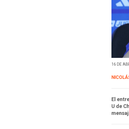
16 DE ABR
NICOLÁ
El entr
U de Ch
mensaje