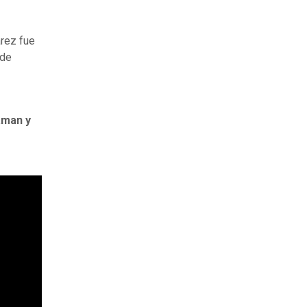
arez fue
 de
aman y