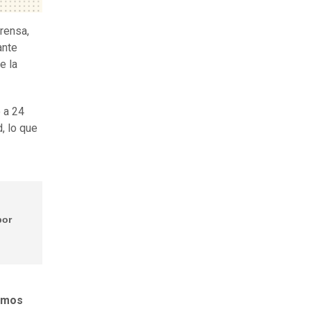
prensa,
ante
e la
 a 24
, lo que
por
emos