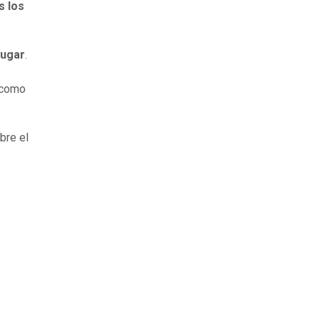
s los
lugar
.
, como
bre el