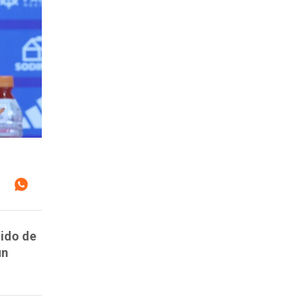
tido de
un