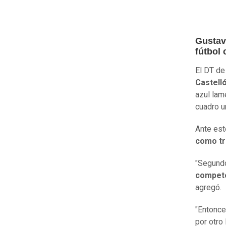
Gustav
fútbol
El DT de
Castell
azul lam
cuadro u
Ante est
como tr
"Segund
compete
agregó.
"Entonce
por otro 