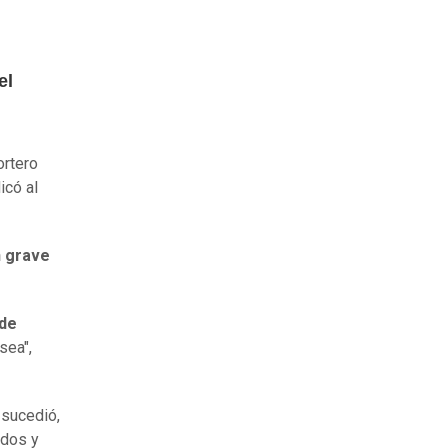
el
ortero
icó al
n grave
 de
sea",
 sucedió,
idos y