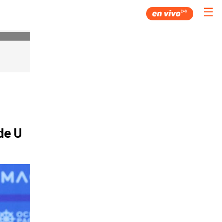
☰
de U