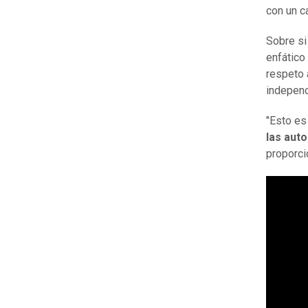
con un ca
Sobre si
enfático
respeto 
independ
"Esto es 
las aut
proporcio