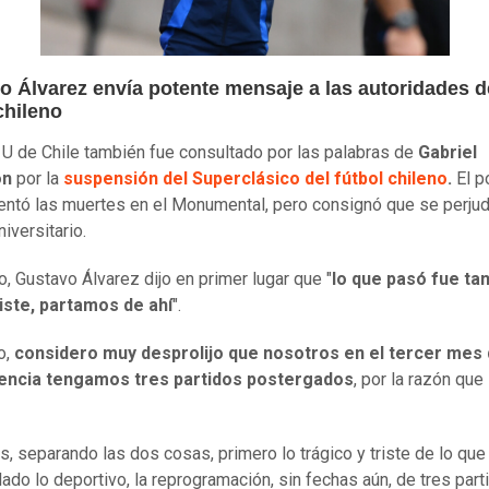
o Álvarez envía potente mensaje a las autoridades d
 chileno
 U de Chile también fue consultado por las palabras de
Gabriel
ón
por la
suspensión del Superclásico del fútbol chileno
.
El p
entó las muertes en el Monumental, pero consignó que se perjud
niversitario.
o, Gustavo Álvarez dijo en primer lugar que "
lo que pasó fue ta
iste, partamos de ahí
".
o,
considero muy desprolijo que nosotros en el tercer mes
ncia tengamos tres partidos postergados
, por la razón que 
s, separando las dos cosas, primero lo trágico y triste de lo que
lado lo deportivo, la reprogramación, sin fechas aún, de tres part