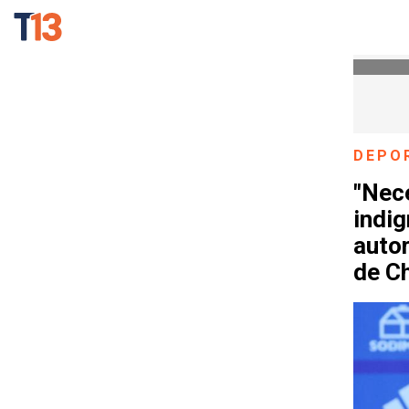
DEPO
"Nece
indig
auto
de Ch