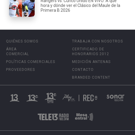
Rangers vs. Curicó Unido EN VIVO: A qué
hora y dónde ver el Clásico del Maule de la
Primera B 2026
QUIÉNES SOMOS
TRABAJA CON NOSOTROS
ÁREA
CERTIFICADO DE
COMERCIAL
HONORARIOS 2012
POLÍTICAS COMERCIALES
MEDICIÓN ANTENAS
PROVEEDORES
CONTACTO
BRANDED CONTENT