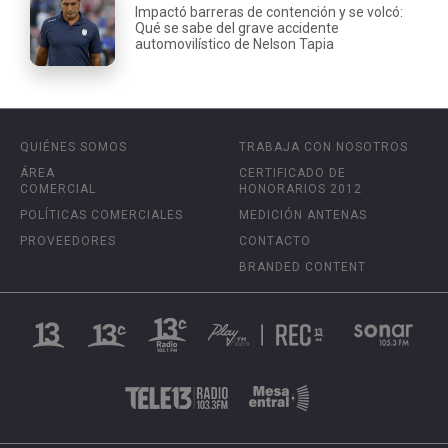
Impactó barreras de contención y se volcó:
Qué se sabe del grave accidente
automovilístico de Nelson Tapia
QUIÉNES SOMOS
TRABAJA CON NOSOTROS
ÁREA
CERTIFICADO DE
COMERCIAL
HONORARIOS 2012
POLÍTICAS COMERCIALES
MEDICIÓN ANTENAS
PROVEEDORES
CONTACTO
BRANDED CONTENT