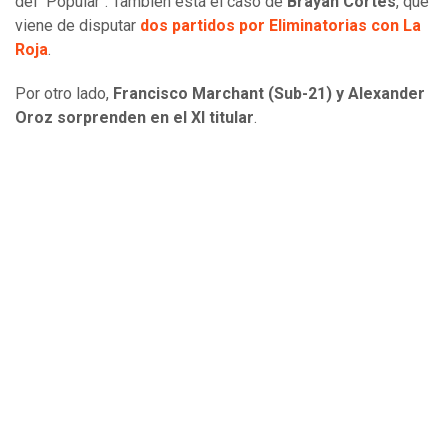
del "Popular". También está el caso de
Brayan Cortés
, que
viene de disputar
dos partidos por Eliminatorias con La
Roja
.
Por otro lado,
Francisco Marchant (Sub-21) y Alexander
Oroz sorprenden en el XI titular
.