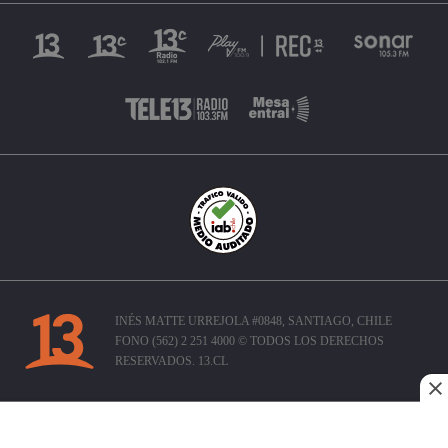
INÉS MATTE URREJOLA #0848, SANTIAGO, CHILE
FONO (562) 2 251 4000 © TODOS LOS DERECHOS
RESERVADOS. 13.CL