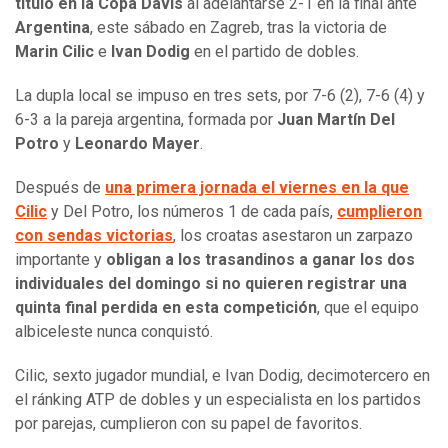
título en la Copa Davis
al adelantarse 2-1 en la final ante
Argentina
, este sábado en Zagreb, tras la victoria de
Marin Cilic
e
Ivan Dodig
en el partido de dobles.
La dupla local se impuso en tres sets, por 7-6 (2), 7-6 (4) y
6-3 a la pareja argentina, formada por
Juan Martín Del
Potro
y
Leonardo Mayer
.
Después de
una primera jornada el viernes en la que
Cilic
y Del Potro, los números 1 de cada país,
cumplieron
con sendas victorias
, los croatas asestaron un zarpazo
importante y
obligan a los trasandinos a ganar los dos
individuales del domingo si no quieren registrar una
quinta final perdida en esta competición
, que el equipo
albiceleste nunca conquistó.
Cilic, sexto jugador mundial, e Ivan Dodig, decimotercero en
el ránking ATP de dobles y un especialista en los partidos
por parejas, cumplieron con su papel de favoritos.