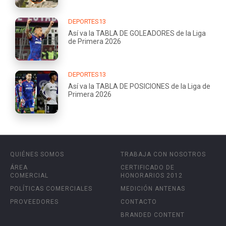
DEPORTES13
Así va la TABLA DE GOLEADORES de la Liga
de Primera 2026
DEPORTES13
Así va la TABLA DE POSICIONES de la Liga de
Primera 2026
QUIÉNES SOMOS
TRABAJA CON NOSOTROS
ÁREA
CERTIFICADO DE
COMERCIAL
HONORARIOS 2012
POLÍTICAS COMERCIALES
MEDICIÓN ANTENAS
PROVEEDORES
CONTACTO
BRANDED CONTENT