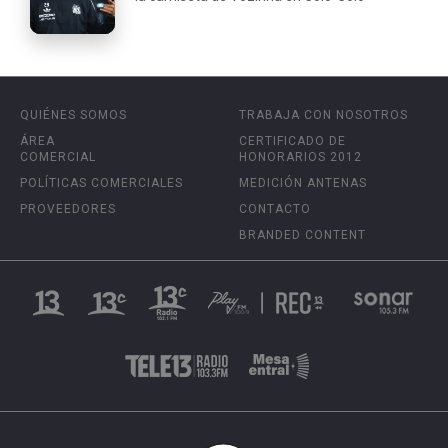
QUIÉNES SOMOS
TRABAJA CON NOSOTROS
ÁREA
CERTIFICADO DE
COMERCIAL
HONORARIOS 2012
POLÍTICAS COMERCIALES
MEDICIÓN ANTENAS
PROVEEDORES
CONTACTO
BRANDED CONTENT