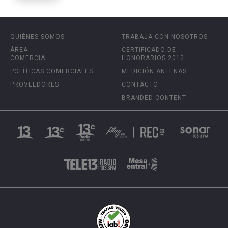
QUIÉNES SOMOS
TRABAJA CON NOSOTROS
ÁREA
CERTIFICADO DE
COMERCIAL
HONORARIOS 2012
POLÍTICAS COMERCIALES
MEDICIÓN ANTENAS
PROVEEDORES
CONTACTO
BRANDED CONTENT