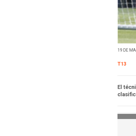
19 DE MA
T13
El técn
clasifi