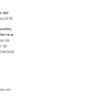
s del
ia 2018.
aredes
,
Herrera
más de
U. de
Católica)
mes en