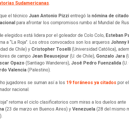
catorias Sudamericanas
.
que el técnico
Juan Antonio Pizzi
entregó la
nómina de citado
acional
para afrontar los compromisos rumbo al Mundial de Rus
 de elegidos está lidera por el goleador de Colo Colo,
Esteban P
rna a “La Roja”. Los otros convocados son los arqueros
Johnny 
idad de Chile) y
Cristopher Toselli
(Universidad Católica), ade
adores de campo
Jean Beausejour
(U. de Chile),
Gonzalo Jara
(
scar Opazo
(Santiago Wanderers),
José Pedro Fuenzalida
(U. 
rdo Valencia
(Palestino).
ho jugadores se suman así a los
19 foráneos ya citados
por el
nador nacional.
Roja” retoma el ciclo clasificatorios com miras a los duelos ante
ina
(23 de marzo en Buenos Aires) y
Venezuela
(28 del mismo 
).