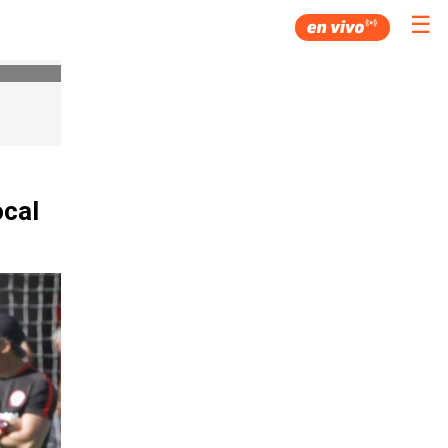
☰
ocal