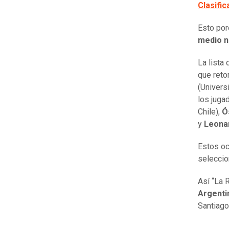
Clasifi
Esto por
medio n
La lista
que reto
(Univers
los jug
Chile),
Ó
y
Leona
Estos oc
seleccio
Así “La 
Argent
Santiago