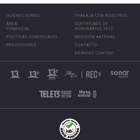
QUIÉNES SOMOS
TRABAJA CON NOSOTROS
ÁREA
CERTIFICADO DE
COMERCIAL
HONORARIOS 2012
POLÍTICAS COMERCIALES
MEDICIÓN ANTENAS
PROVEEDORES
CONTACTO
BRANDED CONTENT