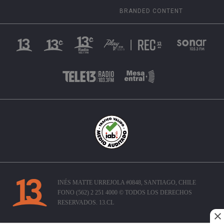
BRANDED CONTENT
INÉS MATTE URREJOLA #0848, SANTIAGO, CHILE
FONO (562) 2 251 4000 © TODOS LOS DERECHOS
RESERVADOS. 13.CL