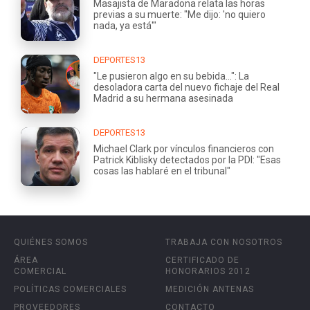
Masajista de Maradona relata las horas
previas a su muerte: "Me dijo: 'no quiero
nada, ya está'"
DEPORTES13
"Le pusieron algo en su bebida...": La
desoladora carta del nuevo fichaje del Real
Madrid a su hermana asesinada
DEPORTES13
Michael Clark por vínculos financieros con
Patrick Kiblisky detectados por la PDI: "Esas
cosas las hablaré en el tribunal"
QUIÉNES SOMOS
TRABAJA CON NOSOTROS
ÁREA
CERTIFICADO DE
COMERCIAL
HONORARIOS 2012
POLÍTICAS COMERCIALES
MEDICIÓN ANTENAS
PROVEEDORES
CONTACTO