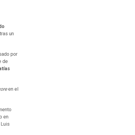
do
tras un
sado por
e de
tías
ore
en el
omento
o en
 Luis