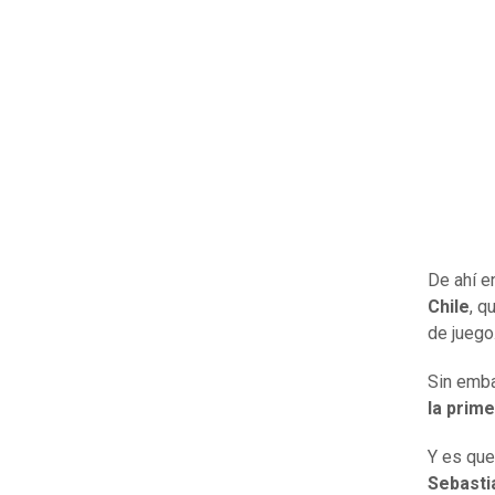
De ahí en
Chile
, q
de juego
Sin emba
la prime
Y es que 
Sebasti