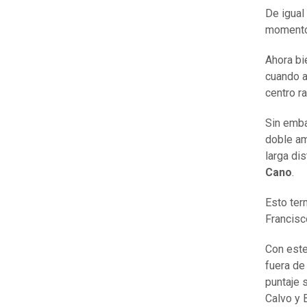
De igual
momentos
Ahora bi
cuando a
centro r
Sin embar
doble ama
larga di
Cano
.
Esto ter
Francis
Con este
fuera de
puntaje 
Calvo y 