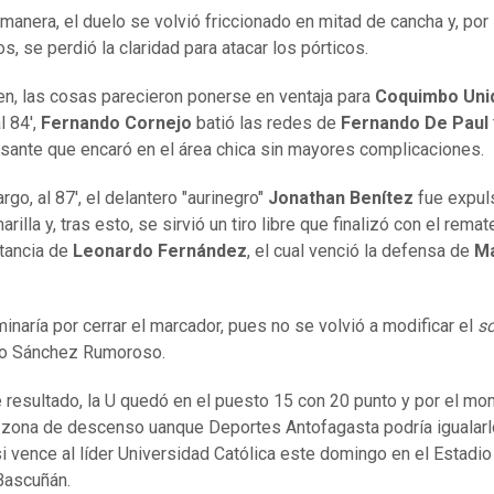
 manera, el duelo se volvió friccionado en mitad de cancha y, por
, se perdió la claridad para atacar los pórticos.
en, las cosas parecieron ponerse en ventaja para
Coquimbo Uni
l 84',
Fernando Cornejo
batió las redes de
Fernando De Paul
asante que encaró en el área chica sin mayores complicaciones.
go, al 87', el delantero "aurinegro"
Jonathan Benítez
fue expul
rilla y, tras esto, se sirvió un tiro libre que finalizó con el remat
stancia de
Leonardo Fernández
, el cual venció la defensa de
Ma
minaría por cerrar el marcador, pues no se volvió a modificar el
sc
co Sánchez Rumoroso.
 resultado, la U quedó en el puesto 15 con 20 punto y por el m
 zona de descenso uanque Deportes Antofagasta podría igualarl
si vence al líder Universidad Católica este domingo en el Estadio
Bascuñán.