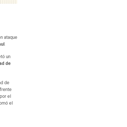
en ataque
ul
.
etó un
ad de
ad de
frente
por el
tomó el