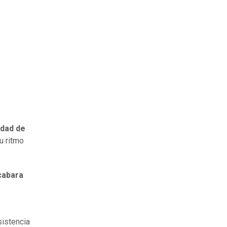
idad de
su ritmo
cabara
sistencia