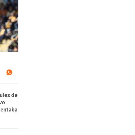
ules de
vo
rentaba