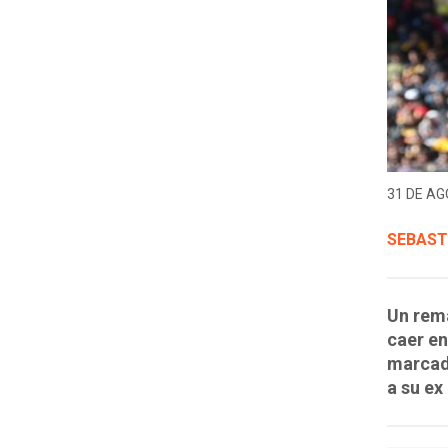
31 DE AG
SEBAST
Un rema
caer e
marcado
a su ex