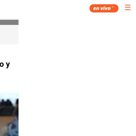
☰
o y