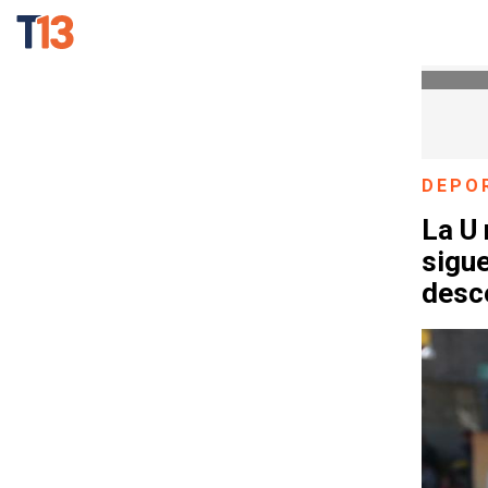
DEPO
La U
sigu
desc