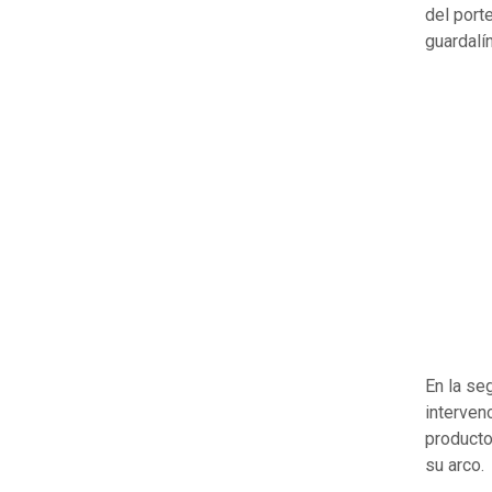
del port
guardalí
En la se
interven
producto
su arco.