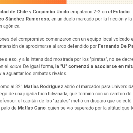
idad de Chile
y
Coquimbo Unido
empataron 2-2 en el
Estadio
sco Sánchez Rumoroso
, en un duelo marcado por la fricción y la
ón agónica.
ones del compromiso comenzaron con un equipo local volcado 
 intensión de aproximarse al arco defendido por
Fernando De Pa
e a eso, y a la intensidad mostrada por los "piratas", no se decr
en el
score
. De igual forma,
la "U" comenzó a asociarse en mit
y a aguantar los embates rivales.
como al 32',
Matías Rodríguez
abrió el marcador para Universid
uego de una jugaba bien hilvanada, que terminó con un cambio de 
defensor, el capitán de los "azules" metió un disparo que se coló 
 palo de
Matías Cano
, quien se vio superado por la altitud que 