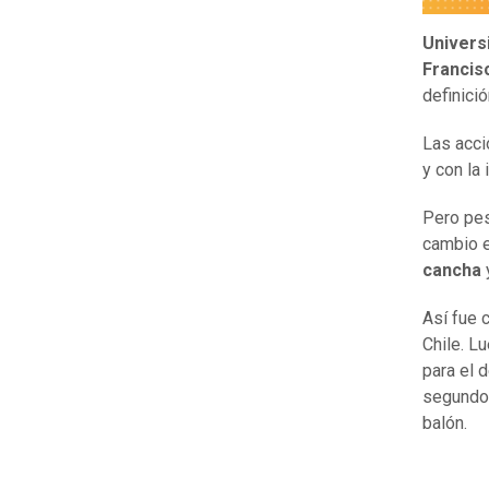
Univers
Franci
definici
Las acci
y con la
Pero pes
cambio 
cancha
Así fue 
Chile. L
para el 
segundo
balón.