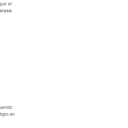
 por el
oroso
.
uerido
ligro en