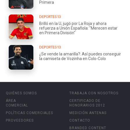
Primera
DEPORTES13
Brilló en la U, jugó por La Roja y ahora
refuerza a Unión Española: "Merecen estar
en Primera División"
DEPORTES13
¿Se vende la amarilla?: Así puedes conseguir
la camiseta de Vozinha en Colo-Colo
QUIÉNES SOMOS
TRABAJA CON NOSOTROS
ÁREA
CERTIFICADO DE
COMERCIAL
HONORARIOS 2012
POLÍTICAS COMERCIALES
MEDICIÓN ANTENAS
PROVEEDORES
CONTACTO
BRANDED CONTENT