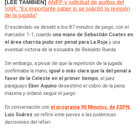
[LEE TAMBIÉN]
ANFP y solicitud de audios del
VAR: "Es importante saber si se solicitó la revisión
de la jugada"
El escándalo se desató a los 87 minutos de juego, con el
marcador 1-1, cuando
una mano de Sebastián Coates en
el área charrúa pudo ser penal para La Roja
y una
eventual victoria de la escuadra de Reinaldo Rueda.
Sin embargo, a pesar de que la repetición de la jugada
confirmaba la mano,
igual o más clara que la del penal a
favor de la Celeste en el primer tiempo
, el juez
paraguayo
Eber Aquino
desestimó el cobro de la pena
máxima y ordenó seguir el juego.
En conversación con
el programa 90 Minutos, de ESPN
,
Luis Suárez
se refirió este jueves a las polémicas
decisiones del réferi.