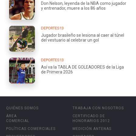
Don Nelson, leyenda de la NBA como jugador
y entrenador, muere a los 86 años
DEPORTES13
Jugador brasileño se lesiona al caer al túnel
del vestuario al celebrar un gol
DEPORTES13
Así va la TABLA DE GOLEADORES de la Liga
de Primera 2026
QUIÉNES SOMOS
TRABAJA CON NOSOTROS
ÁREA
CERTIFICADO DE
COMERCIAL
HONORARIOS 2012
POLÍTICAS COMERCIALES
MEDICIÓN ANTENAS