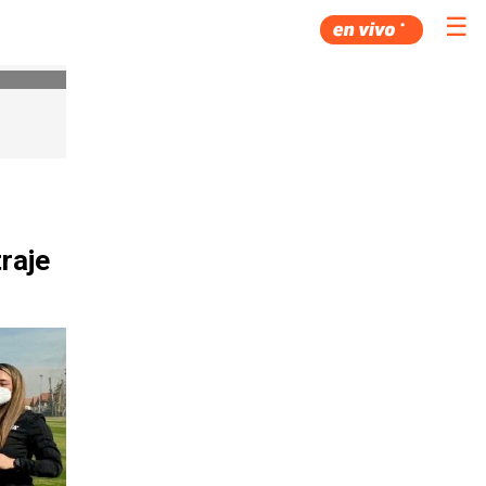
☰
raje