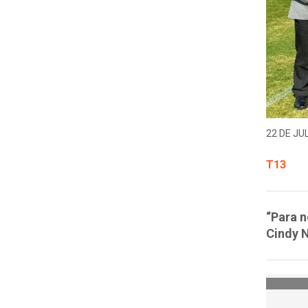
22 DE JUL
T13
“Para n
Cindy 