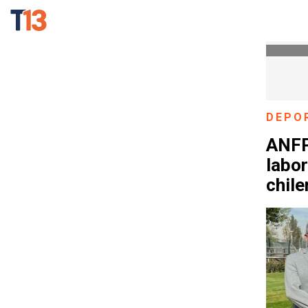
DEPO
ANFP
labor
chile