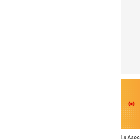
La
Asoci