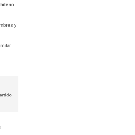
chileno
ombres y
imilar
artido
s
o