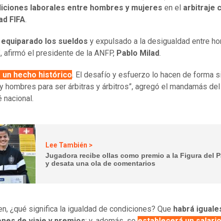
diciones laborales entre hombres y mujeres
en el
arbitraje 
ad FIFA
.
equiparado los sueldos
y expulsado a la desigualdad entre h
, afirmó el presidente de la ANFP,
Pablo Milad
.
 un hecho histórico
. El desafío y esfuerzo lo hacen de forma s
y hombres para ser árbitras y árbitros”, agregó el mandamás del
 nacional.
Lee También >
Jugadora recibe ollas como premio a la Figura del P
y desata una ola de comentarios
en, ¿qué significa la igualdad de condiciones? Que
habrá iguale
ones de viaje y premios
; y, además, se
establecerá un salari