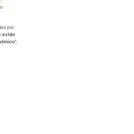
 o
das por
e
están
onómico
",