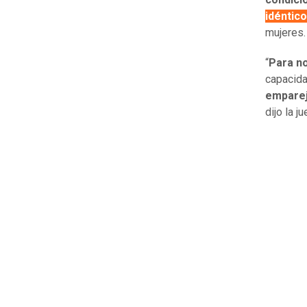
idéntic
mujeres.
“
Para n
capacida
emparej
dijo la j