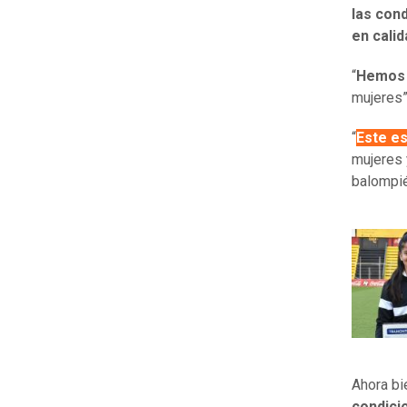
las con
en calid
“
Hemos 
mujeres”
“
Este es
mujeres 
balompié
Ahora bi
condici