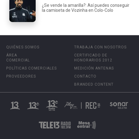
¿Se vende la amarilla?: Así puedes conseguir
la camiseta de Vozinha en Colo-Colo
QUIÉNES SOMOS
TRABAJA CON NOSOTROS
ÁREA
CERTIFICADO DE
COMERCIAL
HONORARIOS 2012
POLÍTICAS COMERCIALES
MEDICIÓN ANTENAS
PROVEEDORES
CONTACTO
BRANDED CONTENT