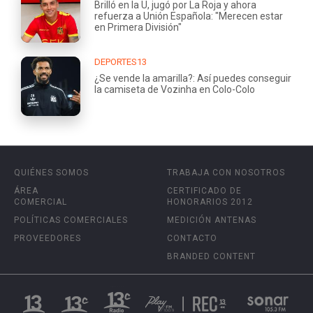
Brilló en la U, jugó por La Roja y ahora
refuerza a Unión Española: "Merecen estar
en Primera División"
DEPORTES13
¿Se vende la amarilla?: Así puedes conseguir
la camiseta de Vozinha en Colo-Colo
QUIÉNES SOMOS
TRABAJA CON NOSOTROS
ÁREA
CERTIFICADO DE
COMERCIAL
HONORARIOS 2012
POLÍTICAS COMERCIALES
MEDICIÓN ANTENAS
PROVEEDORES
CONTACTO
BRANDED CONTENT