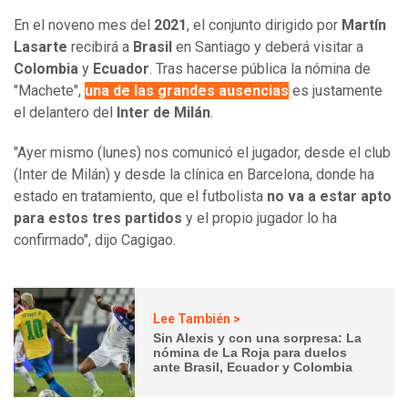
En el noveno mes del
2021
, el conjunto dirigido por
Martín
Lasarte
recibirá a
Brasil
en Santiago y deberá visitar a
Colombia
y
Ecuador
. Tras hacerse pública la nómina de
"Machete",
una de las grandes ausencias
es justamente
el delantero del
Inter de Milán
.
"Ayer mismo (lunes) nos comunicó el jugador, desde el club
(Inter de Milán) y desde la clínica en Barcelona, donde ha
estado en tratamiento, que el futbolista
no va a estar apto
para estos tres partidos
y el propio jugador lo ha
confirmado", dijo Cagigao.
Lee También >
Sin Alexis y con una sorpresa: La
nómina de La Roja para duelos
ante Brasil, Ecuador y Colombia