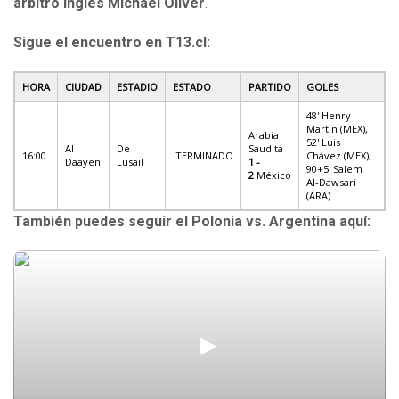
árbitro inglés Michael Oliver
.
Sigue el encuentro en T13.cl:
HORA
CIUDAD
ESTADIO
ESTADO
PARTIDO
GOLES
48' Henry
Martín (MEX),
Arabia
52' Luis
Al
De
Saudita
16:00
TERMINADO
Chávez (MEX),
Daayen
Lusail
1 -
90+5' Salem
2
México
Al-Dawsari
(ARA)
También puedes seguir el Polonia vs. Argentina aquí: