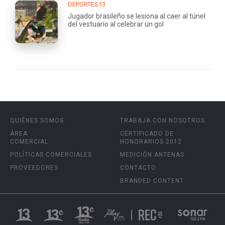
DEPORTES13
Jugador brasileño se lesiona al caer al túnel
del vestuario al celebrar un gol
QUIÉNES SOMOS
TRABAJA CON NOSOTROS
ÁREA
CERTIFICADO DE
COMERCIAL
HONORARIOS 2012
POLÍTICAS COMERCIALES
MEDICIÓN ANTENAS
PROVEEDORES
CONTACTO
BRANDED CONTENT