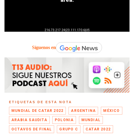
Síguenos en
ETIQUETAS DE ESTA NOTA
MUNDIAL DE CATAR 2022
ARGENTINA
MÉXICO
ARABIA SAUDITA
POLONIA
MUNDIAL
OCTAVOS DE FINAL
GRUPO C
CATAR 2022