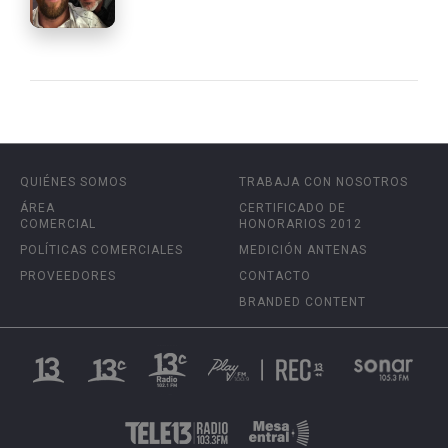
QUIÉNES SOMOS
TRABAJA CON NOSOTROS
ÁREA
CERTIFICADO DE
COMERCIAL
HONORARIOS 2012
POLÍTICAS COMERCIALES
MEDICIÓN ANTENAS
PROVEEDORES
CONTACTO
BRANDED CONTENT