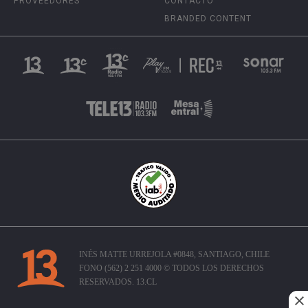
PROVEEDORES
CONTACTO
BRANDED CONTENT
INÉS MATTE URREJOLA #0848, SANTIAGO, CHILE
FONO (562) 2 251 4000 © TODOS LOS DERECHOS
RESERVADOS. 13.CL