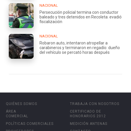
NACIONAL
Persecución policial termina con conductor
baleado y tres detenidos en Recoleta: evadió
fiscalización
NACIONAL
Robaron auto, intentaron atropellar a
carabineros y terminaron en regadío: dueño
del vehículo se percató horas después
QUIÉNES SOMOS
TRABAJA CON NOSOTROS
ÁREA
CERTIFICADO DE
COMERCIAL
HONORARIOS 2012
POLÍTICAS COMERCIALES
MEDICIÓN ANTENAS