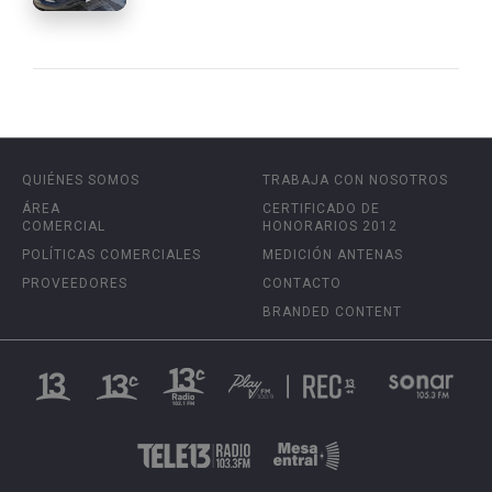
QUIÉNES SOMOS
TRABAJA CON NOSOTROS
ÁREA
CERTIFICADO DE
COMERCIAL
HONORARIOS 2012
POLÍTICAS COMERCIALES
MEDICIÓN ANTENAS
PROVEEDORES
CONTACTO
BRANDED CONTENT