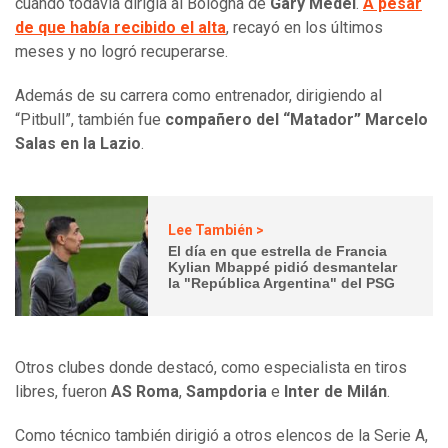
cuando todavía dirigía al Bologna de
Gary Medel
.
A pesar
de que había recibido el alta
, recayó en los últimos
meses y no logró recuperarse.
Además de su carrera como entrenador, dirigiendo al
“Pitbull”, también fue
compañero del “Matador” Marcelo
Salas en la Lazio
.
Lee También >
El día en que estrella de Francia
Kylian Mbappé pidió desmantelar
la "República Argentina" del PSG
Otros clubes donde destacó, como especialista en tiros
libres, fueron
AS Roma
,
Sampdoria
e
Inter de Milán
.
Como técnico también dirigió a otros elencos de la Serie A,