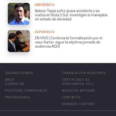
DEPORTES13
Nelson Tapia sufre grave accidente y se
vuelca en Ruta 5 Sur: investigan si manejaba
en estado de ebriedad
DEPORTES13
EN VIVO | Continúa la formalización por el
caso Sartor: sigue la séptima jornada de
audiencia AQUÍ
QUIÉNES SOMOS
TRABAJA CON NOSOTROS
ÁREA
CERTIFICADO DE
COMERCIAL
HONORARIOS 2012
POLÍTICAS COMERCIALES
MEDICIÓN ANTENAS
PROVEEDORES
CONTACTO
BRANDED CONTENT