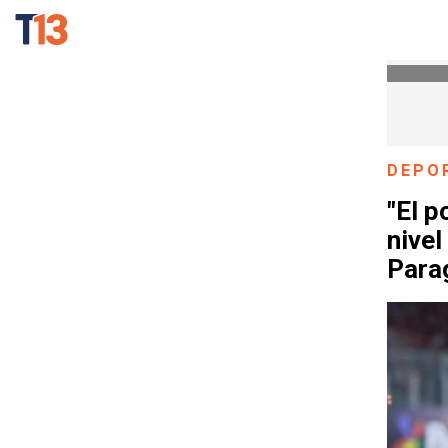
DEPO
"El p
nivel
Para