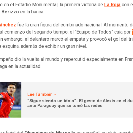
o en el Estadio Monumental, la primera victoria de
La Roja
con e
 Berizzo
en la banca.
Sánchez
fue la gran figura del combinado nacional. Al momento d
 al comienzo del segundo tiempo, el “Equipo de Todos” caía por
in embargo, el delantero marcó el empate y provocó el gol del tr
de esquina, además de exhibir un gran nivel.
peño dio la vuelta al mundo y repercutió especialmente en Fran
ega en la actualidad.
Lee También >
"Sigue siendo un ídolo": El gesto de Alexis en el du
ante Paraguay que se tomó las redes
a oficial del
Olympique de Marsella
en español, su club, escrib