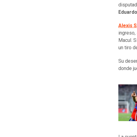
disputad
Eduardo
Alexis 
ingreso,
Macul. S
un tiro 
Su desem
donde ju
La cuent