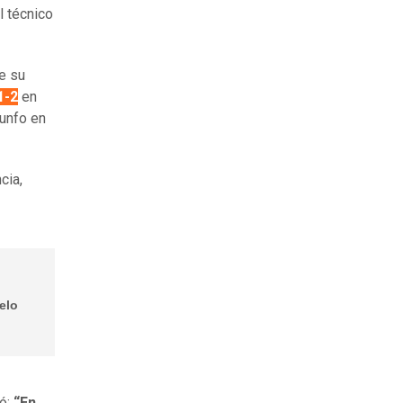
l técnico
e su
1-2
en
iunfo en
cia,
elo
ió:
“En