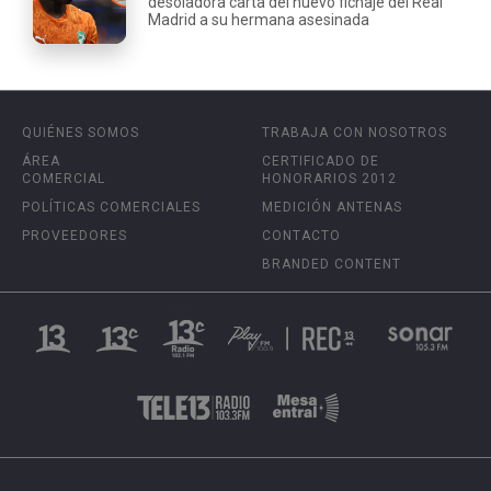
desoladora carta del nuevo fichaje del Real
Madrid a su hermana asesinada
QUIÉNES SOMOS
TRABAJA CON NOSOTROS
ÁREA
CERTIFICADO DE
COMERCIAL
HONORARIOS 2012
POLÍTICAS COMERCIALES
MEDICIÓN ANTENAS
PROVEEDORES
CONTACTO
BRANDED CONTENT