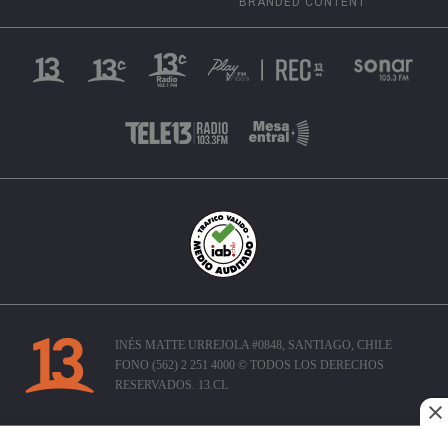
BRANDED CONTENT
INÉS MATTE URREJOLA #0848, SANTIAGO, CHILE
FONO (562) 2 251 4000 © TODOS LOS DERECHOS
RESERVADOS. 13.CL