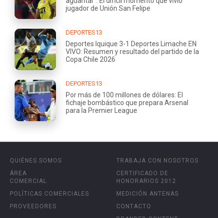
aguantar": El difícil momento que vivió
jugador de Unión San Felipe
DEPORTES13
Deportes Iquique 3-1 Deportes Limache EN
VIVO: Resumen y resultado del partido de la
Copa Chile 2026
DEPORTES13
Por más de 100 millones de dólares: El
fichaje bombástico que prepara Arsenal
para la Premier League
QUIÉNES SOMOS
TRABAJA CON NOSOTROS
ÁREA
CERTIFICADO DE
COMERCIAL
HONORARIOS 2012
POLÍTICAS COMERCIALES
MEDICIÓN ANTENAS
PROVEEDORES
CONTACTO