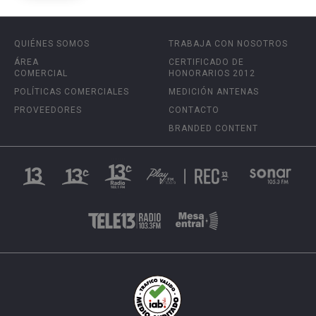
QUIÉNES SOMOS
TRABAJA CON NOSOTROS
ÁREA
CERTIFICADO DE
COMERCIAL
HONORARIOS 2012
POLÍTICAS COMERCIALES
MEDICIÓN ANTENAS
PROVEEDORES
CONTACTO
BRANDED CONTENT