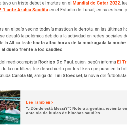
a tuvo un triste debut el martes en el
Mundial de Catar 2022
, l
2-1 ante Arabia Saudita
en el Estadio de Lusail, en su estreno p
as en el país vecino todavía mastican la derrota, en las últimas h
se desató la polémica debido a la actividad en redes sociales d
de la Albiceleste
hasta altas horas de la madrugada la noche
 al duelo frente a los saudíes
.
 del mediocampista
Rodrigo De Paul
, quien, según informa
El T
 de la cordillera, fue descubierto por los likes que puso en la fo
snuda
Carola Gil
, amiga de
Tini Stoessel
, la novia del futbolista
Lee También >
"¿Dónde está Messi?": Notera argentina revienta e
ante ola de burlas de hinchas saudíes