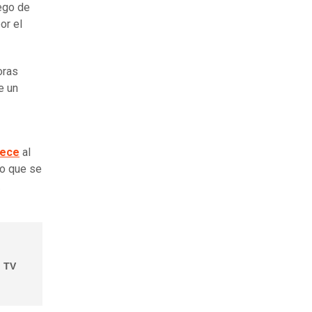
uego de
or el
oras
e un
rece
al
to que se
.
n TV