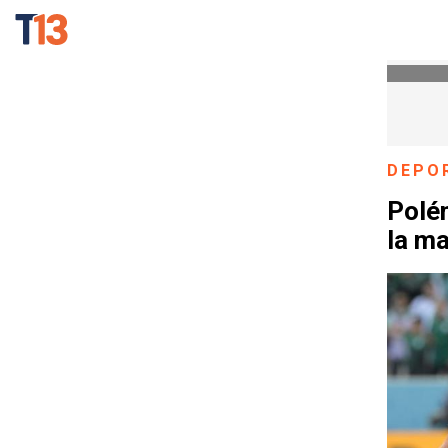
DEPO
Polém
la ma