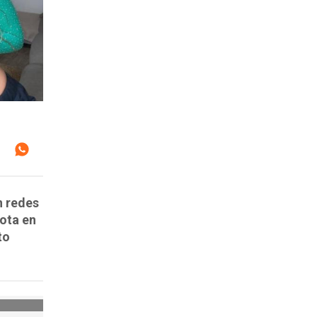
n redes
rota en
to