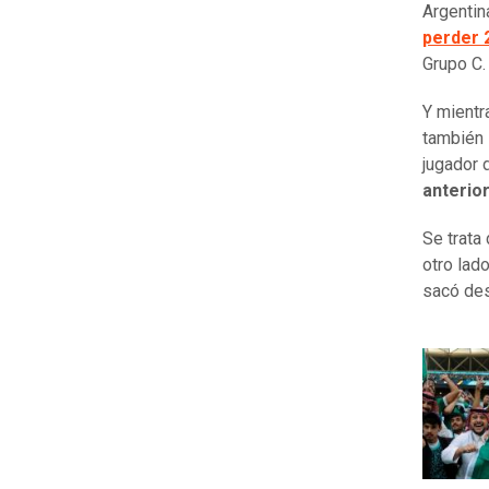
Argentin
perder 
Grupo C.
Y mientr
también 
jugador 
anterior
Se trata
otro lado
sacó de