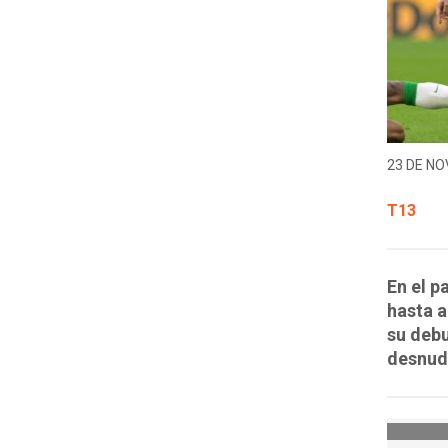
23 DE NO
T13
En el p
hasta a
su debu
desnuda