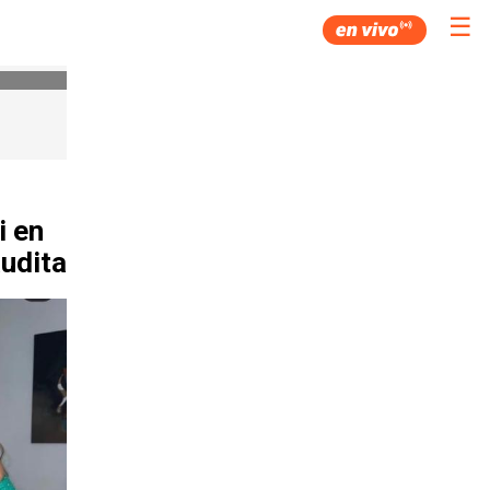
☰
i en
audita