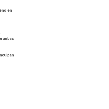
eño en
e
pruebas
inculpan