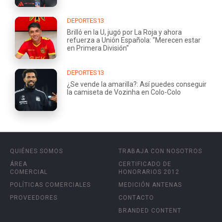
DEPORTES13
Brilló en la U, jugó por La Roja y ahora
refuerza a Unión Española: "Merecen estar
en Primera División"
DEPORTES13
¿Se vende la amarilla?: Así puedes conseguir
la camiseta de Vozinha en Colo-Colo
QUIÉNES SOMOS
TRABAJA CON NOSOTROS
ÁREA
CERTIFICADO DE
COMERCIAL
HONORARIOS 2012
POLÍTICAS COMERCIALES
MEDICIÓN ANTENAS
PROVEEDORES
CONTACTO
BRANDED CONTENT